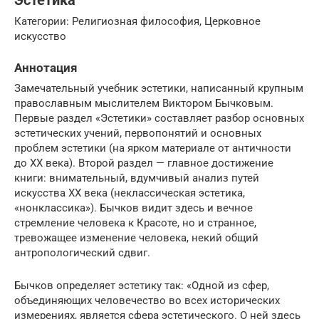
Эстетика
Категории: Религиозная философия, Церковное
искусство
Аннотация
Замечательный учебник эстетики, написанный крупным
православным мыслителем Виктором Бычковым.
Первые раздел «Эстетики» составляет разбор основных
эстетических учений, первопонятий и основных
проблем эстетики (на ярком материале от античности
до XX века). Второй раздел — главное достижение
книги: внимательный, вдумчивый анализ путей
искусства XX века (неклассическая эстетика,
«нонклассика»). Бычков видит здесь и вечное
стремление человека к Красоте, но и странное,
тревожащее изменение человека, некий общий
антропологический сдвиг.
Бычков определяет эстетику так: «Одной из сфер,
объединяющих человечество во всех исторических
измерениях, является сфера эстетического. О ней здесь