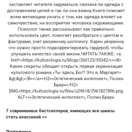
заставляет читателя задуматься, связана ли одежда с
достижением целей и так ли она важна.Книга поможет
всем желающим узнать о том, как одежда влияет на
самочувствие, на восприятие человека окружающими.
Психолог также рассказывает как правильно
использовать цвет, помогает разобраться с цветом и
фактурами, учит разумному шоппингу. Карен уверенна,
что нужно просто подкорректировать гардероб, чтобы
улучшить качество своей жизни.ЧИТАТЬ ТАКЖЕ: <a
href=»https://kulturologia.ru/blogs/260123/55342/»><B>
Какие секреты обещает открыть первая экранизация
культового романа «Ты здесь, Бог? Это я, Маргарет»
&gt;&gt;</B></a><H2>«Эстетический интеллект», Полин
Браун</H2>
[IMG=https://kulturologia.ru/files/u29618/2961827896.png
ALT=»«Эстетический интеллект», Полин Браун
7 современных бестселлеров, имеющих все шансы
стать классикой >>