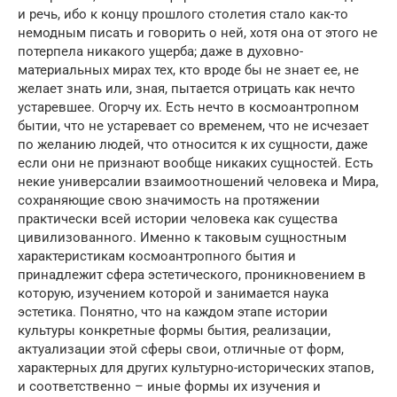
и речь, ибо к концу прошлого столетия стало как-то
немодным писать и говорить о ней, хотя она от этого не
потерпела никакого ущерба; даже в духовно-
материальных мирах тех, кто вроде бы не знает ее, не
желает знать или, зная, пытается отрицать как нечто
устаревшее. Огорчу их. Есть нечто в космоантропном
бытии, что не устаревает со временем, что не исчезает
по желанию людей, что относится к их сущности, даже
если они не признают вообще никаких сущностей. Есть
некие универсалии взаимоотношений человека и Мира,
сохраняющие свою значимость на протяжении
практически всей истории человека как существа
цивилизованного. Именно к таковым сущностным
характеристикам космоантропного бытия и
принадлежит сфера эстетического, проникновением в
которую, изучением которой и занимается наука
эстетика. Понятно, что на каждом этапе истории
культуры конкретные формы бытия, реализации,
актуализации этой сферы свои, отличные от форм,
характерных для других культурно-исторических этапов,
и соответственно – иные формы их изучения и