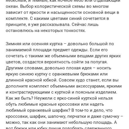
небесный, и темные, как ночное небо или отдыхающий
океан. Выбор колористической схемы во многом
зависит от яркости и насыщенности основной вещи в
комплекте. С какими цветами синий сочетается в
принципе, я уже рассказывала. Сейчас лишь
остановлюсь на некоторых тонкостях.
Зимняя или осенняя куртка – довольно большой по
занимаемой площади предмет одежды. Если его
сочетать с такими же объемными вещами других ярких
цветов, создастся вероятность сойти за попугая.
Другими словами, довольно плохая идея – носить
яркую синюю куртку с оранжевыми брюками или
длинной красной юбкой. Совсем худо станет, если вы
дополните комплект объемными аксессуарами, яркими
и контрастирующими с курткой и поясным изделием.
Как же быть? Неужели с ярко-синей курткой нельзя
обуть любимые красные кроссовки или надеть
любимый оранжевый шарфик? В том-то и дело, что
кроссовки, шарфик, шапочку, перчатки и даже сумочку –
можно, так как они занимают небольшую площадь. А
вот брюки или юбку лучше подобрать сдержанного