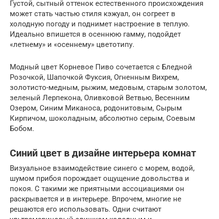
Густой, сытный оттенок естественного происхождения
может стать частью стиля кэжуал, он согреет в
холодную погоду и поднимет настроение в теплую.
Идеально впишется в осеннюю гамму, подойдет
«летнему» и «осеннему» цветотипу.
Модный цвет Корневое Пиво сочетается с Бледной
Розочкой, Шапочкой Фуксия, Огненным Вихрем,
золотисто-медным, рыжим, медовым, старым золотом,
зеленый Лерпекона, Оливковой Ветвью, Весенним
Озером, Синим Миканоса, родонитовым, Сырым
Кирпичом, шоколадным, абсолютно серым, Соевым
Бобом.
Синий цвет в дизайне интерьера комнат
Визуальное взаимодействие синего с морем, водой,
шумом прибоя порождает ощущение довольства и
покоя. С такими же приятными ассоциациями он
раскрывается и в интерьере. Впрочем, многие не
решаются его использовать. Одни считают