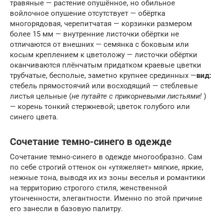
травяные — растение опушённое, но обильное
войлочное опушение отсутствует — обёртка
многорядовая, черепитчатая — корзинки размером
более 15 мм — внутренние листочки обёртки не
отличаются от внешних — семянка с боковым или
косым креплением к цветоложу — листочки обёртки
оканчиваются плёнчатым придатком краевые цветки
трубчатые, бесполые, заметно крупнее срединных —
вид:
стебель прямостоячий или восходящий — стеблевые
листья цельные (
не путайте с прикорневыми листьями!
)
— корень тонкий стержневой; цветок голубого или
синего цвета.
Сочетание темно-синего в одежде
Сочетание темно-синего в одежде многообразно. Сам
по себе строгий оттенок он «утяжеляет» мягкие, яркие,
нежные тона, выводя их из зоны веселья и романтики
на территорию строгого стиля, женственной
утонченности, элегантности. Именно по этой причине
его занесли в базовую палитру.