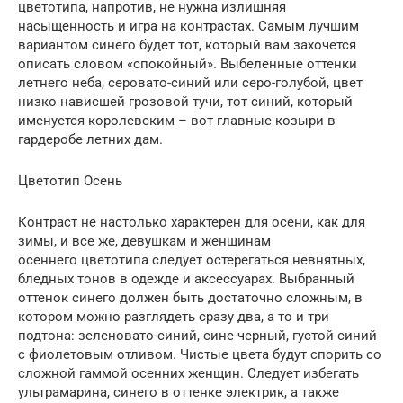
цветотипа, напротив, не нужна излишняя
насыщенность и игра на контрастах. Самым лучшим
вариантом синего будет тот, который вам захочется
описать словом «спокойный». Выбеленные оттенки
летнего неба, серовато-синий или серо-голубой, цвет
низко нависшей грозовой тучи, тот синий, который
именуется королевским – вот главные козыри в
гардеробе летних дам.
Цветотип Осень
Контраст не настолько характерен для осени, как для
зимы, и все же, девушкам и женщинам
осеннего цветотипа следует остерегаться невнятных,
бледных тонов в одежде и аксессуарах. Выбранный
оттенок синего должен быть достаточно сложным, в
котором можно разглядеть сразу два, а то и три
подтона: зеленовато-синий, сине-черный, густой синий
с фиолетовым отливом. Чистые цвета будут спорить со
сложной гаммой осенних женщин. Следует избегать
ультрамарина, синего в оттенке электрик, а также