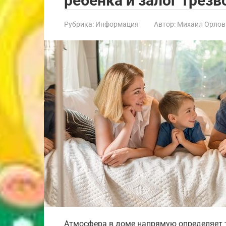
ребенка и залог трез
Рубрика:
Информация
Автор:
Михаил Орлов
Атмосфера в доме напрямую определяет т