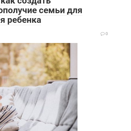
как создать
ополучие семьи для
я ребенка
0