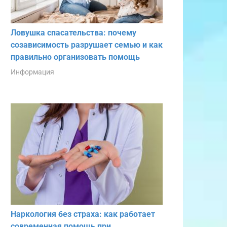
Ловушка спасательства: почему
созависимость разрушает семью и как
правильно организовать помощь
Информация
Наркология без страха: как работает
современная помощь при