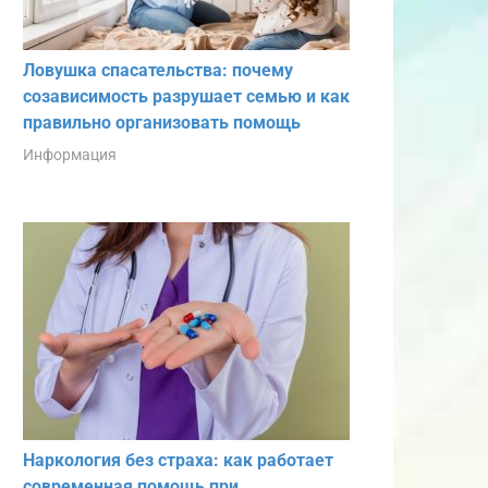
Ловушка спасательства: почему
созависимость разрушает семью и как
правильно организовать помощь
Информация
Наркология без страха: как работает
современная помощь при