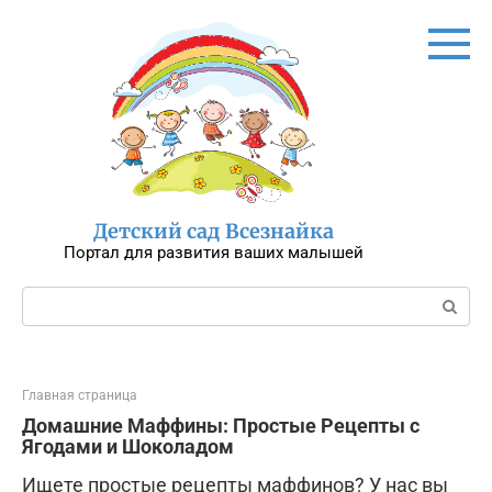
Перейти
к
контенту
Детский сад Всезнайка
Портал для развития ваших малышей
Поиск:
Главная страница
Домашние Маффины: Простые Рецепты с
Ягодами и Шоколадом
Ищете простые рецепты маффинов? У нас вы