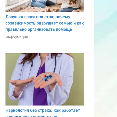
Ловушка спасательства: почему
созависимость разрушает семью и как
правильно организовать помощь
Информация
Наркология без страха: как работает
современная помощь при